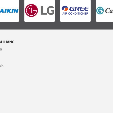
CH HÀNG
ôi
h
yển