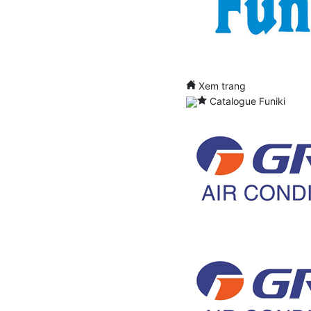
Xem trang
Catalogue Funiki