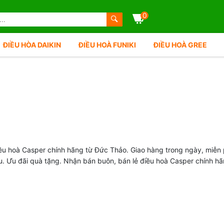
0
ĐIỀU HÒA DAIKIN
ĐIỀU HOÀ FUNIKI
ĐIỀU HOÀ GREE
ều hoà Casper chính hãng từ Đức Thảo. Giao hàng trong ngày, miễn 
u. Ưu đãi quà tặng. Nhận bán buôn, bán lẻ điều hoà Casper chính hã